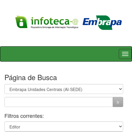
Skip
navigation
Página de Busca
Filtros correntes: