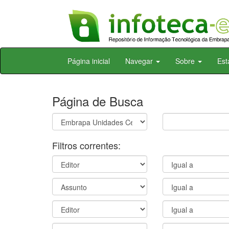
Skip
Página inicial
Navegar
Sobre
Est
navigation
Página de Busca
Filtros correntes: