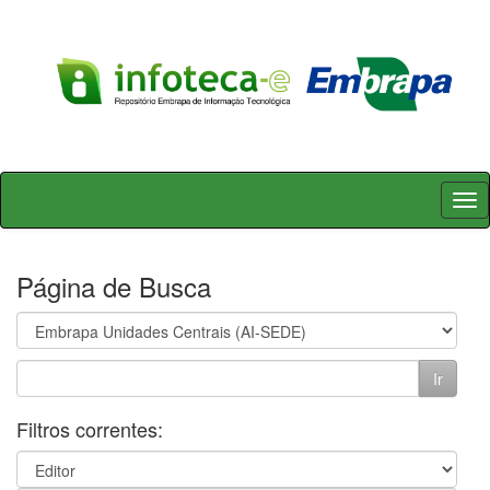
Skip
navigation
Página de Busca
Filtros correntes: