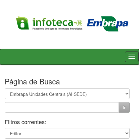
Skip
navigation
Página de Busca
Filtros correntes: