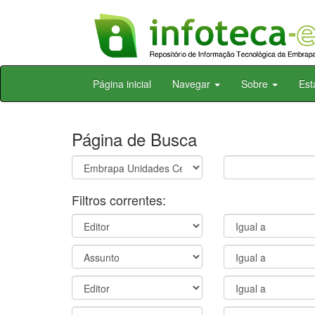
Skip
Página inicial
Navegar
Sobre
Est
navigation
Página de Busca
Filtros correntes: