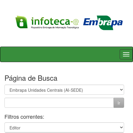
Skip
navigation
Página de Busca
Filtros correntes: