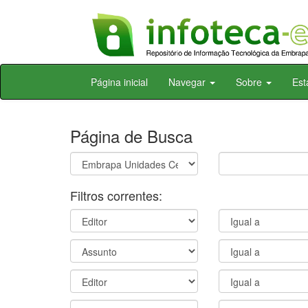
Skip
Página inicial
Navegar
Sobre
Est
navigation
Página de Busca
Filtros correntes: