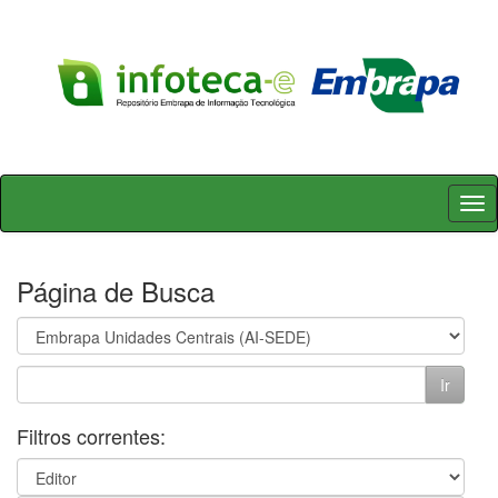
Skip
navigation
Página de Busca
Filtros correntes: