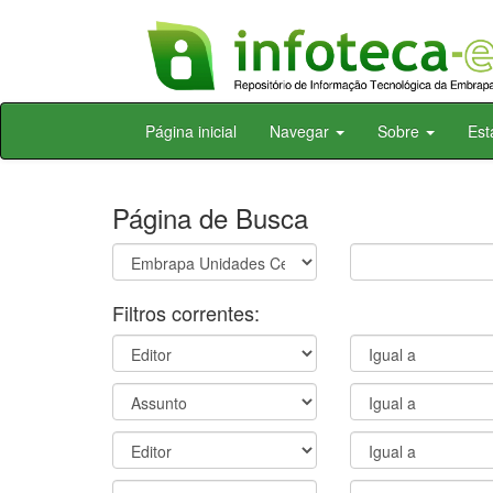
Skip
Página inicial
Navegar
Sobre
Est
navigation
Página de Busca
Filtros correntes: