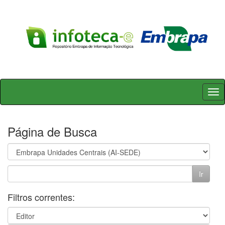
Skip
navigation
Página de Busca
Filtros correntes: