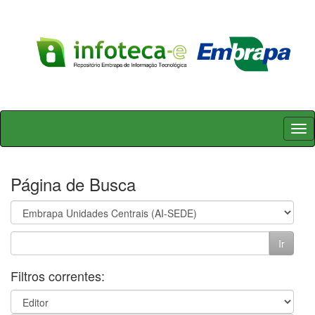
Skip
navigation
Página de Busca
Filtros correntes: