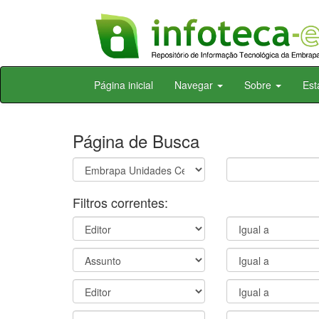
Skip
Página inicial
Navegar
Sobre
Est
navigation
Página de Busca
Filtros correntes: