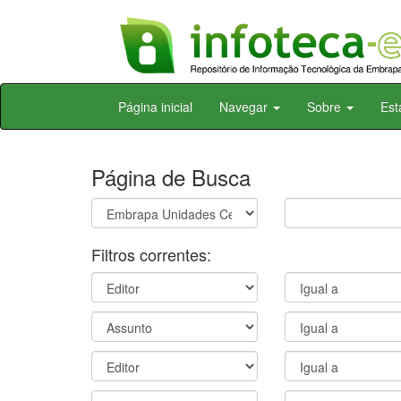
Skip
Página inicial
Navegar
Sobre
Est
navigation
Página de Busca
Filtros correntes: