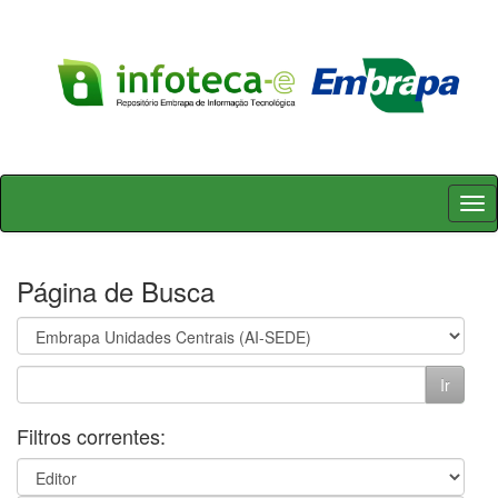
Skip
navigation
Página de Busca
Filtros correntes: