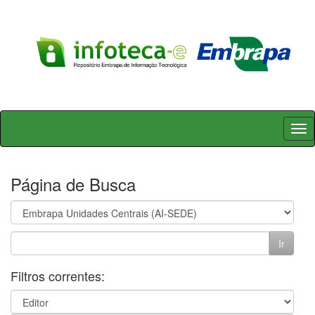
Skip
navigation
Página de Busca
Filtros correntes: