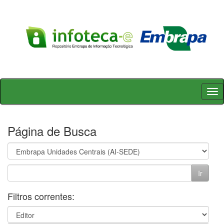
Skip
navigation
Página de Busca
Filtros correntes: