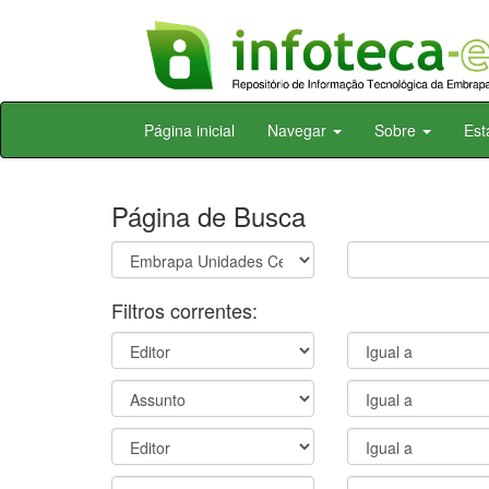
Skip
Página inicial
Navegar
Sobre
Est
navigation
Página de Busca
Filtros correntes: