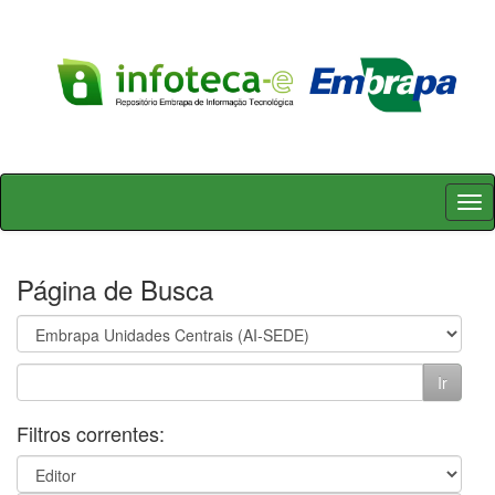
Skip
navigation
Página de Busca
Filtros correntes: