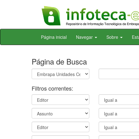
Skip
Página inicial
Navegar
Sobre
Est
navigation
Página de Busca
Filtros correntes: