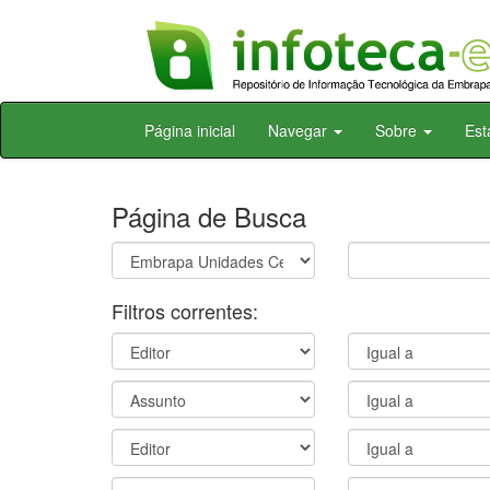
Skip
Página inicial
Navegar
Sobre
Est
navigation
Página de Busca
Filtros correntes: