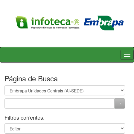
Skip
navigation
Página de Busca
Filtros correntes: