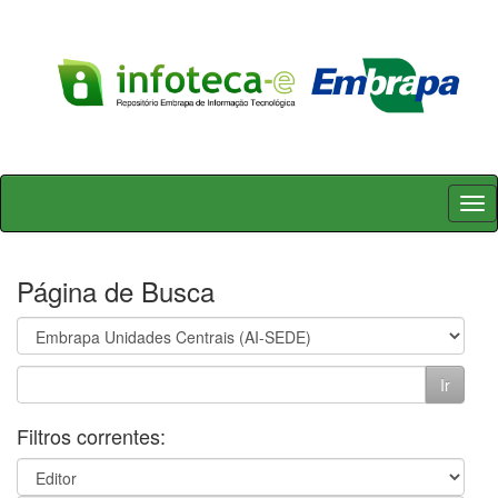
Skip
navigation
Página de Busca
Filtros correntes: