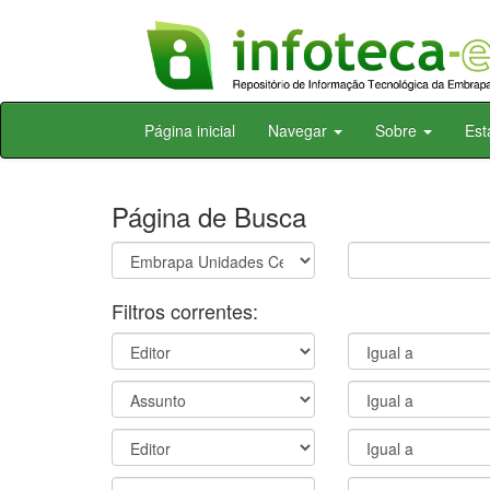
Skip
Página inicial
Navegar
Sobre
Est
navigation
Página de Busca
Filtros correntes: