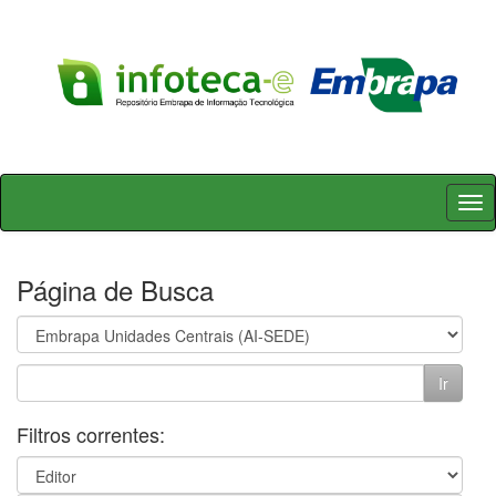
Skip
navigation
Página de Busca
Filtros correntes: