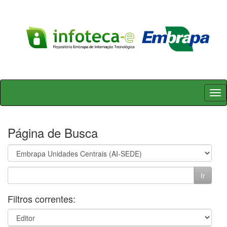
Skip
navigation
Página de Busca
Filtros correntes: