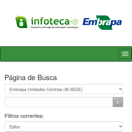
Skip
navigation
Página de Busca
Filtros correntes: