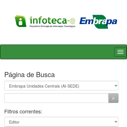
Skip
navigation
Página de Busca
Filtros correntes: