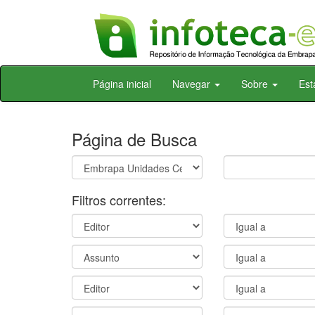
Skip
Página inicial
Navegar
Sobre
Est
navigation
Página de Busca
Filtros correntes: