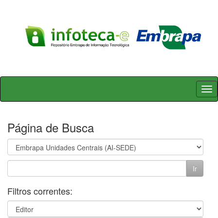
Skip
navigation
Página de Busca
Filtros correntes: