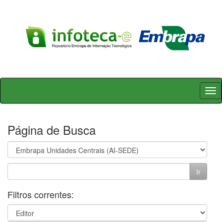
Skip
navigation
Página de Busca
Filtros correntes: