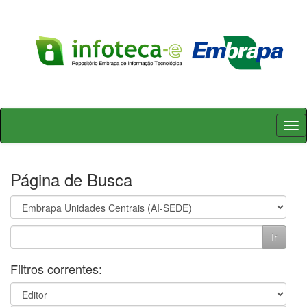
Skip
navigation
Página de Busca
Filtros correntes: