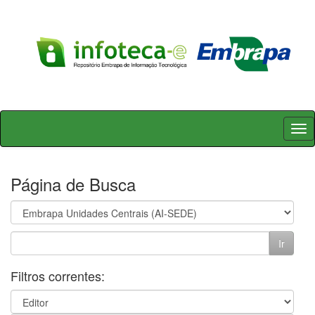
Skip
navigation
Página de Busca
Filtros correntes: