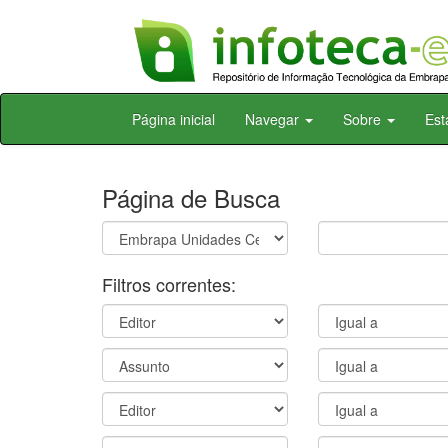
Skip
Página inicial
Navegar
Sobre
Est
navigation
Página de Busca
Filtros correntes: