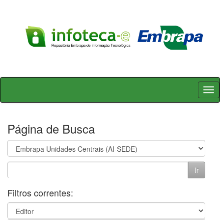
Skip
navigation
Página de Busca
Filtros correntes: