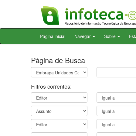
Skip
Página inicial
Navegar
Sobre
Est
navigation
Página de Busca
Filtros correntes: