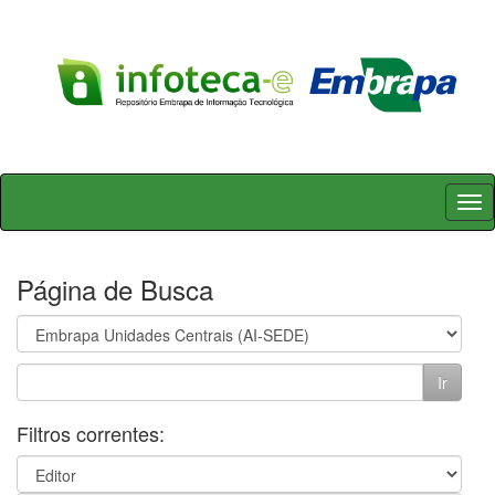
Skip
navigation
Página de Busca
Filtros correntes: