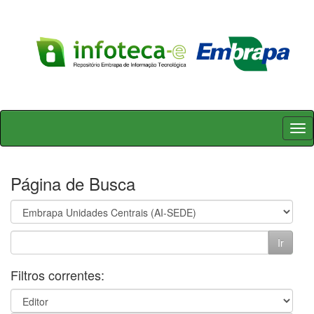
Skip
navigation
Página de Busca
Filtros correntes: