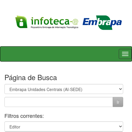
Skip
navigation
Página de Busca
Filtros correntes: