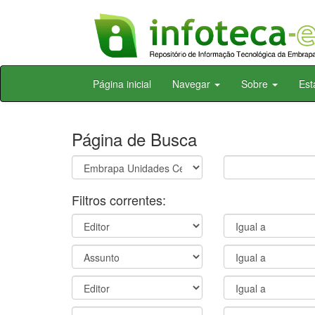
Skip
Página inicial
Navegar
Sobre
Est
navigation
Página de Busca
Filtros correntes: