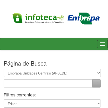
Skip
navigation
Página de Busca
Filtros correntes: