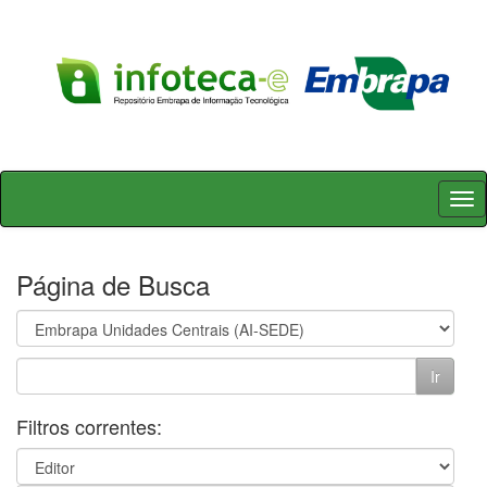
Skip
navigation
Página de Busca
Filtros correntes: