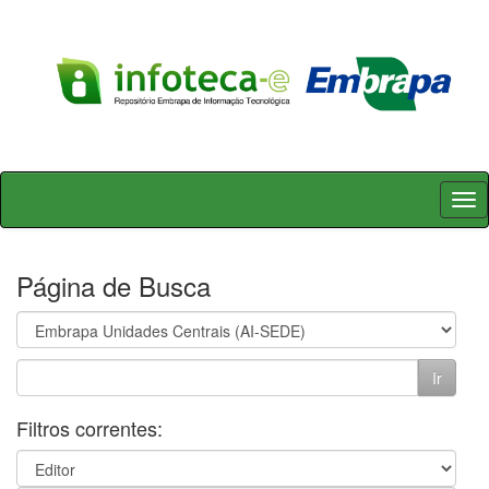
Skip
navigation
Página de Busca
Filtros correntes: