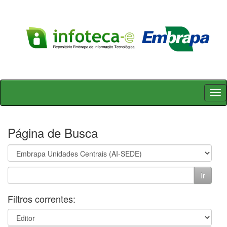
Skip
navigation
Página de Busca
Filtros correntes: