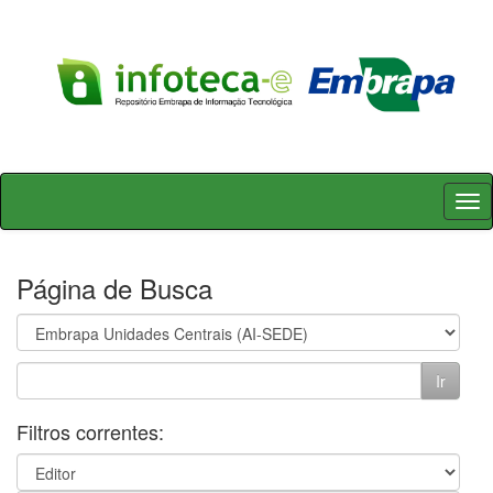
Skip
navigation
Página de Busca
Filtros correntes: