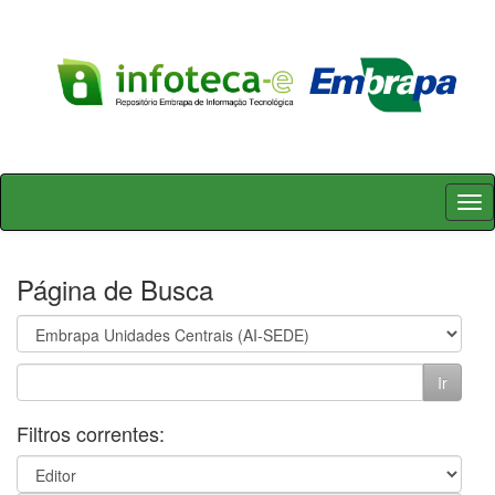
Skip
navigation
Página de Busca
Filtros correntes: