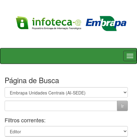
Skip
navigation
Página de Busca
Filtros correntes: