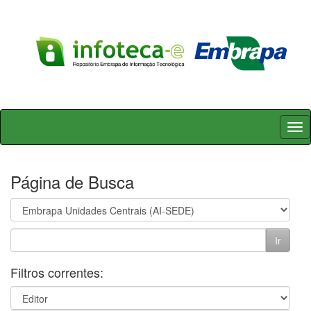
Skip
navigation
Página de Busca
Filtros correntes: