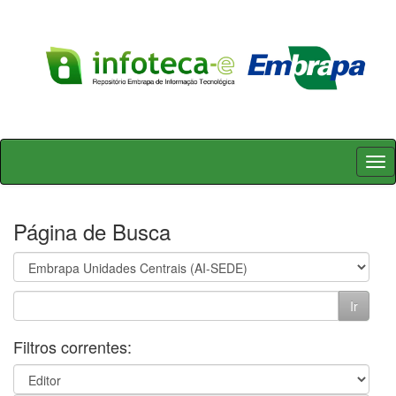
Skip
navigation
Página de Busca
Filtros correntes: