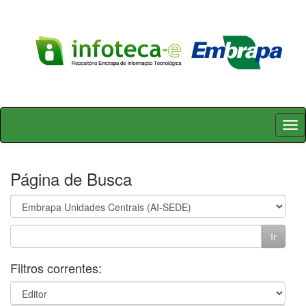
Skip
navigation
Página de Busca
Filtros correntes: