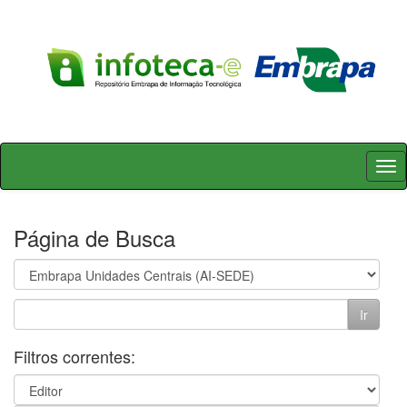
Skip
navigation
Página de Busca
Filtros correntes: